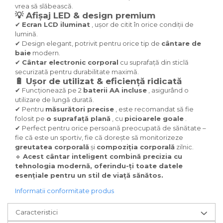
vrea să slăbească.
💡 Afișaj LED & design premium
✔
Ecran LCD iluminat
, ușor de citit în orice condiții de
lumină.
✔ Design elegant, potrivit pentru orice tip de
cântare de
baie
modern.
✔
Cântar electronic corporal
cu suprafață din sticlă
securizată pentru durabilitate maximă.
🔋 Ușor de utilizat & eficiență ridicată
✔ Funcționează pe 2
baterii AA incluse
, asigurând o
utilizare de lungă durată.
✔ Pentru
măsurători precise
, este recomandat să fie
folosit pe
o suprafață plană
, cu
picioarele goale
.
✔ Perfect pentru orice persoană preocupată de sănătate –
fie că este un sportiv, fie că dorește să monitorizeze
greutatea corporală
și
compoziția corporală
zilnic.
🔹
Acest cântar inteligent combină precizia cu
tehnologia modernă, oferindu-ți toate datele
esențiale pentru un stil de viață sănătos.
Informatii conformitate produs
Caracteristici