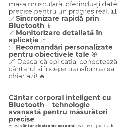
masa musculară, oferindu-ți date
precise pentru un progres real. 📊
✅
Sincronizare rapidă prin
Bluetooth
📱
✅
Monitorizare detaliată în
aplicație
📈
✅
Recomandări personalizate
pentru obiectivele tale
🎯
🔗 Descarcă aplicația, conectează
cântarul și începe transformarea
chiar azi! 🔥
Cântar corporal inteligent cu
Bluetooth – tehnologie
avansată pentru măsurători
precise
Acest
cântar electronic corporal
este un dispozitiv de