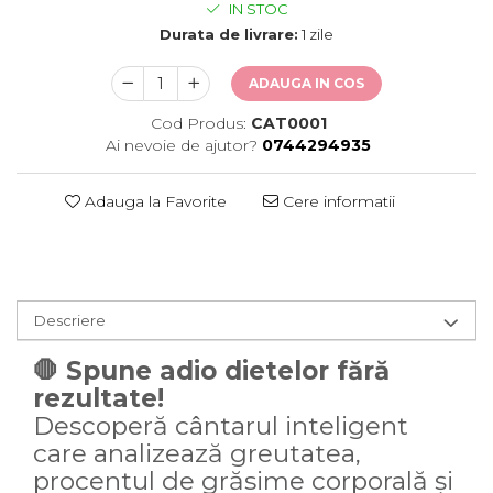
IN STOC
Durata de livrare:
1 zile
ADAUGA IN COS
Cod Produs:
CAT0001
Ai nevoie de ajutor?
0744294935
Adauga la Favorite
Cere informatii
Descriere
🛑 Spune adio dietelor fără
rezultate!
Descoperă cântarul inteligent
care analizează greutatea,
procentul de grăsime corporală și