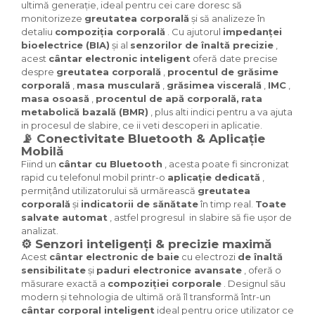
ultimă generație, ideal pentru cei care doresc să
monitorizeze
greutatea corporală
și să analizeze în
detaliu
compoziția corporală
. Cu ajutorul
impedanței
bioelectrice (BIA)
și al
senzorilor de înaltă precizie
,
acest
cântar electronic inteligent
oferă date precise
despre
greutatea corporală
,
procentul de grăsime
corporală
,
masa musculară
,
grăsimea viscerală
,
IMC
,
masa osoasă
,
procentul de apă corporală,
rata
metabolică bazală (BMR)
, plus alti indici pentru a va ajuta
in procesul de slabire, ce ii veti descoperi in aplicatie.
📡 Conectivitate Bluetooth & Aplicație
Mobilă
Fiind un
cântar cu Bluetooth
, acesta poate fi sincronizat
rapid cu telefonul mobil printr-o
aplicație dedicată
,
permițând utilizatorului să urmărească
greutatea
corporală
și
indicatorii de sănătate
în timp real.
Toate
salvate automat
, astfel progresul in slabire să fie ușor de
analizat.
⚙️ Senzori inteligenți & precizie maximă
Acest
cântar electronic de baie
cu electrozi
de înaltă
sensibilitate
și
paduri electronice avansate
, oferă o
măsurare exactă a
compoziției corporale
. Designul său
modern și tehnologia de ultimă oră îl transformă într-un
cântar corporal inteligent
ideal pentru orice utilizator ce