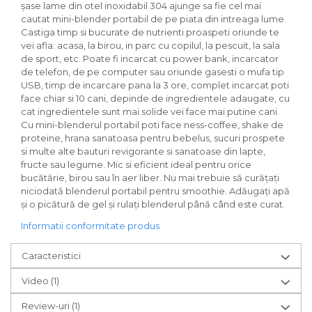
șase lame din otel inoxidabil 304 ajunge sa fie cel mai
cautat mini-blender portabil de pe piata din intreaga lume.
Castiga timp si bucurate de nutrienti proaspeti oriunde te
vei afla: acasa, la birou, in parc cu copilul, la pescuit, la sala
de sport, etc. Poate fi incarcat cu power bank, incarcator
de telefon, de pe computer sau oriunde gasesti o mufa tip
USB, timp de incarcare pana la 3 ore, complet incarcat poti
face chiar si 10 cani, depinde de ingredientele adaugate, cu
cat ingredientele sunt mai solide vei face mai putine cani.
Cu mini-blenderul portabil poti face ness-coffee, shake de
proteine, hrana sanatoasa pentru bebelus, sucuri prospete
si multe alte bauturi revigorante si sanatoase din lapte,
fructe sau legume. Mic si eficient ideal pentru orice
bucătărie, birou sau în aer liber. Nu mai trebuie să curățați
niciodată blenderul portabil pentru smoothie. Adăugați apă
și o picătură de gel și rulați blenderul până când este curat.
Informatii conformitate produs
Caracteristici
Video
(1)
Review-uri
(1)