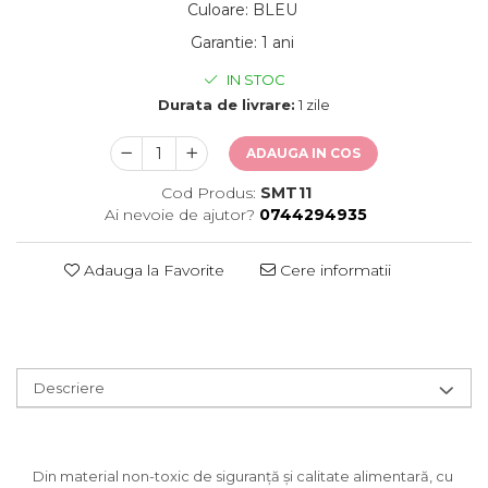
Culoare
:
BLEU
Garantie
:
1 ani
IN STOC
Durata de livrare:
1 zile
ADAUGA IN COS
Cod Produs:
SMT11
Ai nevoie de ajutor?
0744294935
Adauga la Favorite
Cere informatii
Descriere
Din material non-toxic de siguranță și calitate alimentară, cu