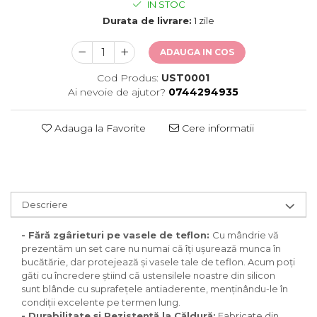
IN STOC
Durata de livrare:
1 zile
ADAUGA IN COS
Cod Produs:
UST0001
Ai nevoie de ajutor?
0744294935
Adauga la Favorite
Cere informatii
Descriere
- Fără zgârieturi pe vasele de teflon:
Cu mândrie vă
prezentăm un set care nu numai că îți ușurează munca în
bucătărie, dar protejează și vasele tale de teflon. Acum poți
găti cu încredere știind că ustensilele noastre din silicon
sunt blânde cu suprafețele antiaderente, menținându-le în
condiții excelente pe termen lung.
- Durabilitate și Rezistență la Căldură:
Fabricate din