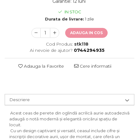
Garantie
:
12 luni
IN STOC
Durata de livrare:
1 zile
ADAUGA IN COS
Cod Produs:
stk118
Ai nevoie de ajutor?
0744294935
Adauga la Favorite
Cere informatii
Descriere
Acest ceas de perete din oglindă acrilică aurie autoadezivă
adaugă o notă modernă și elegantă oricărui spațiu de
locuit.
Cu un design captivant și versatil, ceasul include cifre și
inscripții decorative aurii, ușor de montat, care oferă un