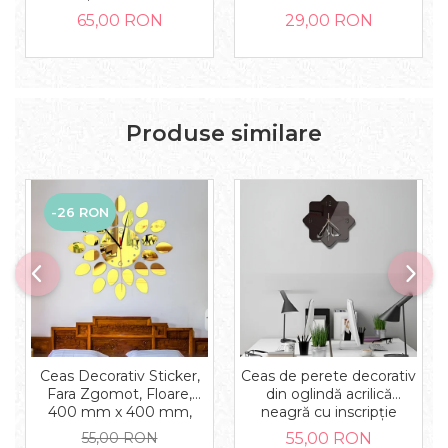
mm
65,00 RON
29,00 RON
Produse similare
-26 RON
Ceas Decorativ Sticker,
Ceas de perete decorativ
Fara Zgomot, Floare,
din oglindă acrilică
400 mm x 400 mm,
neagră cu inscripție
Auriu
"Muhammad"
55,00 RON
55,00 RON