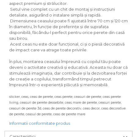
aspect premium și strălucitor.
Setul vine complet cu un chit de montaj și instrucțiuni
detaliate, asigurând o instalare simplă și rapidă.
Dimensiunea ceasului poate fi ajustată între 70 cm și 120 cm
în diametru, în funcție de preferințe și de suprafața
disponibilă, făcându-l perfect pentru orice perete din casă
sau birou.
Acest ceas nu este doar funcțional, ci și o piesă decorativă
de impact care va atrage toate privirile.
În plus, montarea ceasului împreună cu copilul tău poate
deveni o activitate creativă și educativă. Aceasta nu doar că
stimulează imaginația, dar contribuie și la dezvoltarea forței
de creație a copilului, transformând timpul petrecut
împreună într-o experiență plăcută și memorabilă.
sticker, ceas, ceas de perete, ceas perete, ceasuri de perete, ceas perete
living, ceasuri de perete deosebite, ceas mare de perete, ceasuri perete,
ceasuri de perete 3d, ceas de perete decorativ, ceas decor, ceas decorative
de perete, ceasul de perete, ceas de perete mare
Informatii conformitate produs
Caracteristici