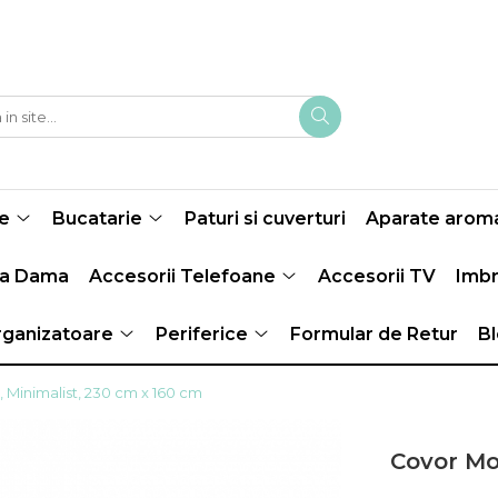
e
Bucatarie
Paturi si cuverturi
Aparate aroma
ma Dama
Accesorii Telefoane
Accesorii TV
Imbr
ganizatoare
Periferice
Formular de Retur
B
 Minimalist, 230 cm x 160 cm
Covor Mo