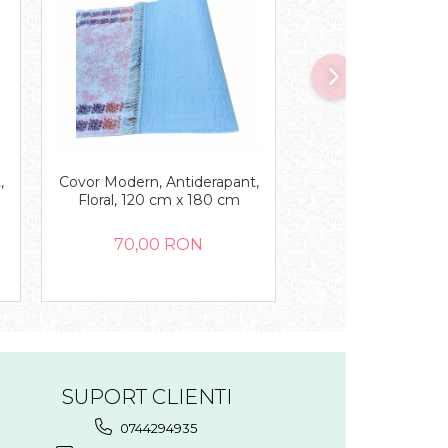
NOU
Covor Modern, Antiderapant,
Covor Modern, Anti
,
Floral, 120 cm x 180 cm
Floral, 150 cm 
70,00 RON
70,00 R
SUPORT CLIENTI
0744294935