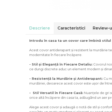
Descriere
Caracteristici
Review-u
Introdu în casa ta un covor care îmbină stilul
Acest covor antiderapant și rezistent la murdărie t
modernitate în fiecare încăpere.
- Stil și Eleganță în Fiecare Detaliu:
Covorul nos
ce dungi discrete aduc un element modern și dinami
- Rezistență la Murdărie și Antiderapant:
Cu mat
murdăriei, deoarece acest covor este ușor de întreți
- Stil Versatil în Fiecare Casă:
Nuanțele de gri su
orice altă încăpere din casa ta, adăugând un aer p
Alege acest covor și adaugă o notă de stil și confort
casa într-un spațiu modern și elegant cu acest covor