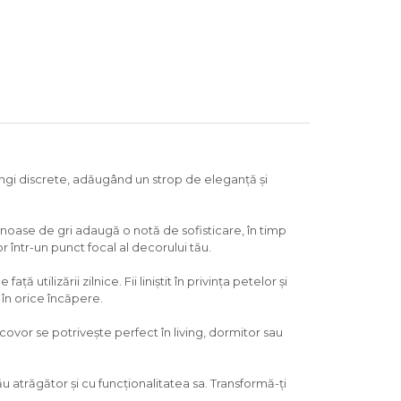
ungi discrete, adăugând un strop de eleganță și
oase de gri adaugă o notă de sofisticare, în timp
într-un punct focal al decorului tău.
utilizării zilnice. Fii liniștit în privința petelor și
 în orice încăpere.
covor se potrivește perfect în living, dormitor sau
u atrăgător și cu funcționalitatea sa. Transformă-ți