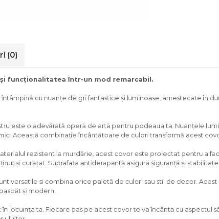
ri
(0)
 și funcționalitatea într-un mod remarcabil.
e întâmpină cu nuanțe de gri fantastice și luminoase, amestecate în d
tru este o adevărată operă de artă pentru podeaua ta. Nuanțele lumin
c. Această combinație încântătoare de culori transformă acest covor 
erialul rezistent la murdărie, acest covor este proiectat pentru a face față 
nut și curățat. Suprafața antiderapantă asigură siguranță și stabilitate
nt versatile si combina orice paletă de culori sau stil de decor. Acest 
roaspăt și modern.
 în locuința ta. Fiecare pas pe acest covor te va încânta cu aspectul să
 uluitor.