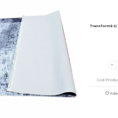
Transformă-ți 
Cod Produs
Adau