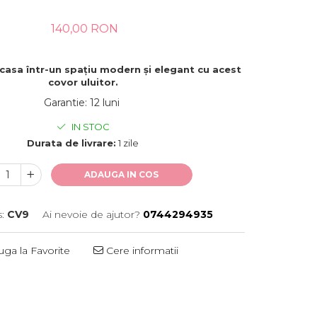
140,00 RON
casa într-un spațiu modern și elegant cu acest
covor uluitor.
Garantie
:
12 luni
IN STOC
Durata de livrare:
1 zile
ADAUGA IN COS
:
CV9
Ai nevoie de ajutor?
0744294935
ga la Favorite
Cere informatii
Distribuie
pe
Facebook