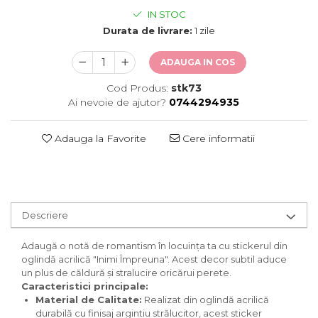
IN STOC
Durata de livrare:
1 zile
ADAUGA IN COS
Cod Produs:
stk73
Ai nevoie de ajutor?
0744294935
Adauga la Favorite
Cere informatii
Descriere
Adaugă o notă de romantism în locuința ta cu stickerul din
oglindă acrilică "Inimi Împreuna". Acest decor subtil aduce
un plus de căldură și stralucire oricărui perete.
Caracteristici principale:
Material de Calitate:
Realizat din oglindă acrilică
durabilă cu finisaj argintiu strălucitor, acest sticker