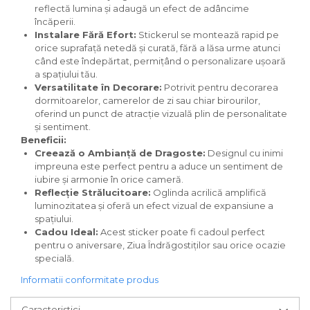
reflectă lumina și adaugă un efect de adâncime
încăperii.
Instalare Fără Efort:
Stickerul se montează rapid pe
orice suprafață netedă și curată, fără a lăsa urme atunci
când este îndepărtat, permițând o personalizare ușoară
a spațiului tău.
Versatilitate în Decorare:
Potrivit pentru decorarea
dormitoarelor, camerelor de zi sau chiar birourilor,
oferind un punct de atracție vizuală plin de personalitate
și sentiment.
Beneficii:
Creează o Ambianță de Dragoste:
Designul cu inimi
impreuna este perfect pentru a aduce un sentiment de
iubire și armonie în orice cameră.
Reflecție Strălucitoare:
Oglinda acrilică amplifică
luminozitatea și oferă un efect vizual de expansiune a
spațiului.
Cadou Ideal:
Acest sticker poate fi cadoul perfect
pentru o aniversare, Ziua Îndrăgostiților sau orice ocazie
specială.
Informatii conformitate produs
Caracteristici