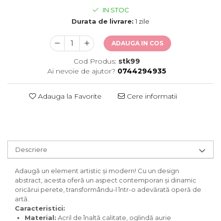
IN STOC
Durata de livrare:
1 zile
ADAUGA IN COS
Cod Produs:
stk99
Ai nevoie de ajutor?
0744294935
Adauga la Favorite
Cere informatii
Descriere
Adaugă un element artistic și modern! Cu un design
abstract, acesta oferă un aspect contemporan și dinamic
oricărui perete, transformându-l într-o adevărată operă de
artă.
Caracteristici:
Material:
Acril de înaltă calitate, oglindă aurie