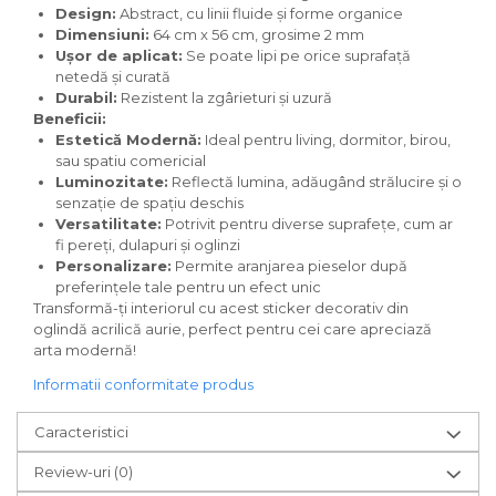
Design:
Abstract, cu linii fluide și forme organice
Dimensiuni:
64 cm x 56 cm, grosime 2 mm
Ușor de aplicat:
Se poate lipi pe orice suprafață
netedă și curată
Durabil:
Rezistent la zgârieturi și uzură
Beneficii:
Estetică Modernă:
Ideal pentru living, dormitor, birou,
sau spatiu comericial
Luminozitate:
Reflectă lumina, adăugând strălucire și o
senzație de spațiu deschis
Versatilitate:
Potrivit pentru diverse suprafețe, cum ar
fi pereți, dulapuri și oglinzi
Personalizare:
Permite aranjarea pieselor după
preferințele tale pentru un efect unic
Transformă-ți interiorul cu acest sticker decorativ din
oglindă acrilică aurie, perfect pentru cei care apreciază
arta modernă!
Informatii conformitate produs
Caracteristici
Review-uri
(0)