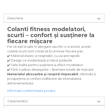
Descriere
Colanti fitness modelatori,
scurti – confort și susținere la
fiecare mișcare
Fie că ești la sală, în alergare sau într-o zi activă, acești
colanți scurți sunt creați să îți urmeze fiecare pas.
✔️ Material elastic și respirabil, cu uscare rapidă
✔️ Design ce evidențiază și ridică șoldurile
✔️ Talie înaltă pentru susținere și efect modelator
✔️ Fără cusături deranjante – libertate totală de mișcare
Materialul absoarbe și respiră impecabil
, oferindu-ți
prospețime și confort indiferent de intensitatea
antrenamentului.
Informatii conformitate produs
Caracteristici