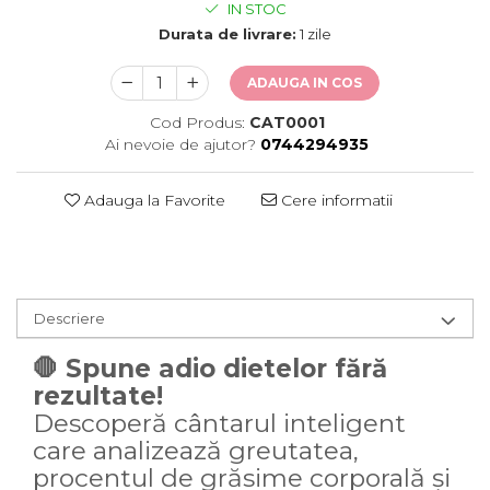
IN STOC
Durata de livrare:
1 zile
ADAUGA IN COS
Cod Produs:
CAT0001
Ai nevoie de ajutor?
0744294935
Adauga la Favorite
Cere informatii
Descriere
🛑 Spune adio dietelor fără
rezultate!
Descoperă cântarul inteligent
care analizează greutatea,
procentul de grăsime corporală și