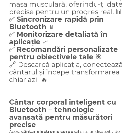
masa musculară, oferindu-ți date
precise pentru un progres real. 📊
✅
Sincronizare rapidă prin
Bluetooth
📱
✅
Monitorizare detaliată în
aplicație
📈
✅
Recomandări personalizate
pentru obiectivele tale
🎯
🔗 Descarcă aplicația, conectează
cântarul și începe transformarea
chiar azi! 🔥
Cântar corporal inteligent cu
Bluetooth – tehnologie
avansată pentru măsurători
precise
Acest
cântar electronic corporal
este un dispozitiv de