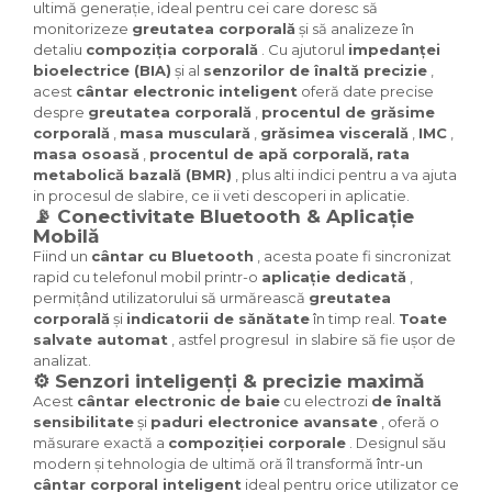
ultimă generație, ideal pentru cei care doresc să
monitorizeze
greutatea corporală
și să analizeze în
detaliu
compoziția corporală
. Cu ajutorul
impedanței
bioelectrice (BIA)
și al
senzorilor de înaltă precizie
,
acest
cântar electronic inteligent
oferă date precise
despre
greutatea corporală
,
procentul de grăsime
corporală
,
masa musculară
,
grăsimea viscerală
,
IMC
,
masa osoasă
,
procentul de apă corporală,
rata
metabolică bazală (BMR)
, plus alti indici pentru a va ajuta
in procesul de slabire, ce ii veti descoperi in aplicatie.
📡 Conectivitate Bluetooth & Aplicație
Mobilă
Fiind un
cântar cu Bluetooth
, acesta poate fi sincronizat
rapid cu telefonul mobil printr-o
aplicație dedicată
,
permițând utilizatorului să urmărească
greutatea
corporală
și
indicatorii de sănătate
în timp real.
Toate
salvate automat
, astfel progresul in slabire să fie ușor de
analizat.
⚙️ Senzori inteligenți & precizie maximă
Acest
cântar electronic de baie
cu electrozi
de înaltă
sensibilitate
și
paduri electronice avansate
, oferă o
măsurare exactă a
compoziției corporale
. Designul său
modern și tehnologia de ultimă oră îl transformă într-un
cântar corporal inteligent
ideal pentru orice utilizator ce