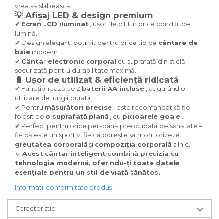
vrea să slăbească.
💡 Afișaj LED & design premium
✔
Ecran LCD iluminat
, ușor de citit în orice condiții de
lumină.
✔ Design elegant, potrivit pentru orice tip de
cântare de
baie
modern.
✔
Cântar electronic corporal
cu suprafață din sticlă
securizată pentru durabilitate maximă.
🔋 Ușor de utilizat & eficiență ridicată
✔ Funcționează pe 2
baterii AA incluse
, asigurând o
utilizare de lungă durată.
✔ Pentru
măsurători precise
, este recomandat să fie
folosit pe
o suprafață plană
, cu
picioarele goale
.
✔ Perfect pentru orice persoană preocupată de sănătate –
fie că este un sportiv, fie că dorește să monitorizeze
greutatea corporală
și
compoziția corporală
zilnic.
🔹
Acest cântar inteligent combină precizia cu
tehnologia modernă, oferindu-ți toate datele
esențiale pentru un stil de viață sănătos.
Informatii conformitate produs
Caracteristici