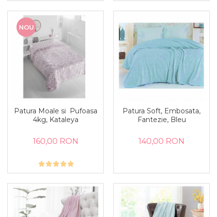
NOU
Patura Moale si Pufoasa
Patura Soft, Embosata,
4kg, Kataleya
Fantezie, Bleu
160,00 RON
140,00 RON