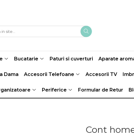
e
Bucatarie
Paturi si cuverturi
Aparate aroma
ma Dama
Accesorii Telefoane
Accesorii TV
Imbr
ganizatoare
Periferice
Formular de Retur
B
Cont hom