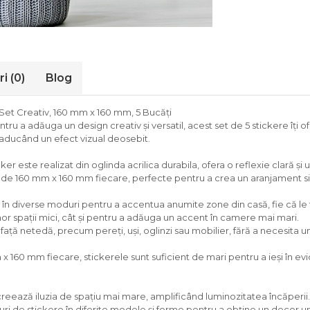
ri
(0)
Blog
Set Creativ, 160 mm x 160 mm, 5 Bucăți
ntru a adăuga un design creativ și versatil, acest set de 5 stickere îți o
i aducând un efect vizual deosebit.
er este realizat din oglinda acrilica durabila, ofera o reflexie clară și un
de 160 mm x 160 mm fiecare, perfecte pentru a crea un aranjament sim
e în diverse moduri pentru a accentua anumite zone din casă, fie că le fol
r spații mici, cât și pentru a adăuga un accent în camere mai mari.
față netedă, precum pereți, uși, oglinzi sau mobilier, fără a necesita
160 mm fiecare, stickerele sunt suficient de mari pentru a ieși în evi
creează iluzia de spațiu mai mare, amplificând luminozitatea încăperii.
ri de stickere în diferite modele și forme pentru a obține un decor unic