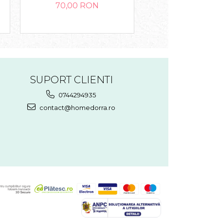
70,00 RON
70,00 R
SUPORT CLIENTI
0744294935
contact@homedorra.ro