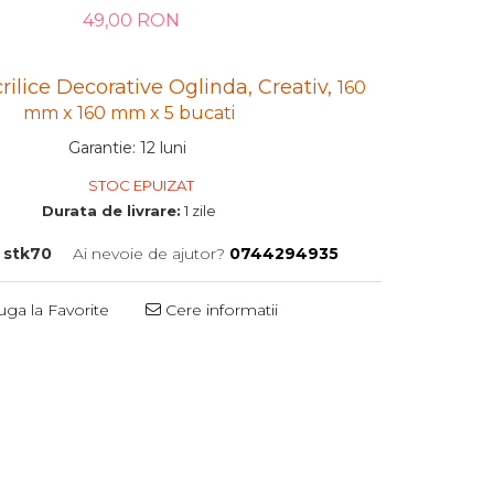
49,00 RON
rilice Decorative Oglinda, Creativ,
160
mm x 160 mm x 5 bucati
Garantie
:
12 luni
STOC EPUIZAT
Durata de livrare:
1 zile
stk70
Ai nevoie de ajutor?
0744294935
ga la Favorite
Cere informatii
Distribuie
pe
Facebook