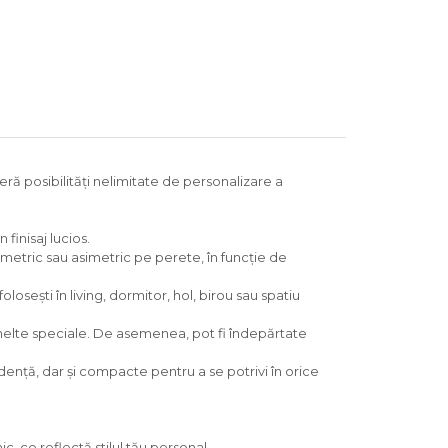
feră posibilități nelimitate de personalizare a
 finisaj lucios.
etric sau asimetric pe perete, în funcție de
osești în living, dormitor, hol, birou sau spatiu
 unelte speciale. De asemenea, pot fi îndepărtate
dență, dar și compacte pentru a se potrivi în orice
, ce reflectă stilul tău personal.