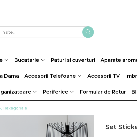
e
Bucatarie
Paturi si cuverturi
Aparate aroma
ma Dama
Accesorii Telefoane
Accesorii TV
Imbr
ganizatoare
Periferice
Formular de Retur
B
ve, Hexagonale
Set Stick