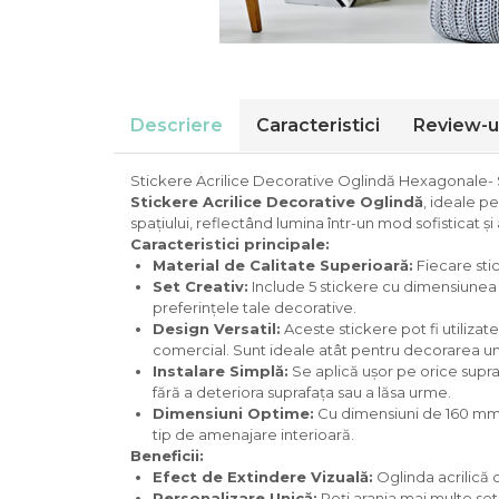
Descriere
Caracteristici
Review-u
Stickere Acrilice Decorative Oglindă Hexagonale- 
Stickere Acrilice Decorative Oglindă
, ideale pe
spațiului, reflectând lumina într-un mod sofisticat ș
Caracteristici principale:
Material de Calitate Superioară:
Fiecare stick
Set Creativ:
Include 5 stickere cu dimensiunea 
preferințele tale decorative.
Design Versatil:
Aceste stickere pot fi utilizat
comercial. Sunt ideale atât pentru decorarea uno
Instalare Simplă:
Se aplică ușor pe orice supra
fără a deteriora suprafața sau a lăsa urme.
Dimensiuni Optime:
Cu dimensiuni de 160 mm x 
tip de amenajare interioară.
Beneficii:
Efect de Extindere Vizuală:
Oglinda acrilică 
Personalizare Unică:
Poți aranja mai multe setu