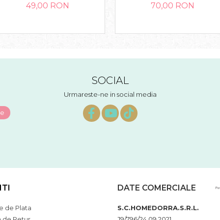
49,00 RON
70,00 RON
SOCIAL
Urmareste-ne in social media
NTI
DATE COMERCIALE
 de Plata
S.C.HOMEDORRA.S.R.L.
a de Retur
J9/796/24.09.2021