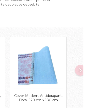
ente decorative deosebite.
NOU
Covor Modern, Antiderapant,
,
Covor Modern, Anti
Floral, 120 cm x 180 cm
Floral, 150 cm 